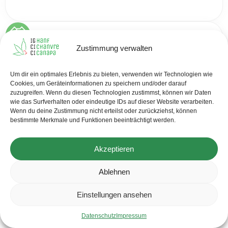
Werte:
Zustimmung verwalten
Wir vertreten die Interessen des Verbandes und agieren
dabei diplomatisch, tolerant und kompromissbereit.
Um dir ein optimales Erlebnis zu bieten, verwenden wir Technologien wie
Anerkannt
Vernetzt
Professionell
Engagiert
Cookies, um Geräteinformationen zu speichern und/oder darauf
zuzugreifen. Wenn du diesen Technologien zustimmst, können wir Daten
wie das Surfverhalten oder eindeutige IDs auf dieser Website verarbeiten.
Wenn du deine Zustimmung nicht erteilst oder zurückziehst, können
bestimmte Merkmale und Funktionen beeinträchtigt werden.
Akzeptieren
Ablehnen
Einstellungen ansehen
Datenschutz
Impressum
VORSTAND - MITARBEITER - IG HANF SCHWEIZ