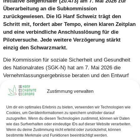
Initiative Siegenthaler (20.473) am 7. Mai 2026 zur
Überarbeitung an die Subkommission
zurückgewiesen. Die IG Hanf Schweiz trägt den
Schritt mit, fordert aber Tempo, einen klaren Zeitplan
und eine verbindliche Anschlusslösung für die
Pilotversuche. Jede weitere Verzögerung stärkt
einzig den Schwarzmarkt.
Die Kommission für soziale Sicherheit und Gesundheit
des Nationalrates (SGK-N) hat am 7. Mai 2026 die
Vernehmlassungsergebnisse beraten und den Entwurf
aufgrund zahlreicher Änderungsvorschläge an die
Subkommission zurückgeschickt. Aus Sicht der IG Hanf
Zustimmung verwalten
Schweiz ist das nachvollziehbar, darf aber nicht zur
Hängepartie werden.
Um dir ein optimales Erlebnis zu bieten, verwenden wir Technologien wie
Cookies, um Geräteinformationen zu speichern und/oder darauf
Jeder Monat ohne Regulierung stärkt
zuzugreifen. Wenn du diesen Technologien zustimmst, können wir Daten
wie das Surfverhalten oder eindeutige IDs auf dieser Website verarbeiten.
den Schwarzmarkt
Wenn du deine Zustimmung nicht erteilst oder zurückziehst, können
bestimmte Merkmale und Funktionen beeinträchtigt werden.